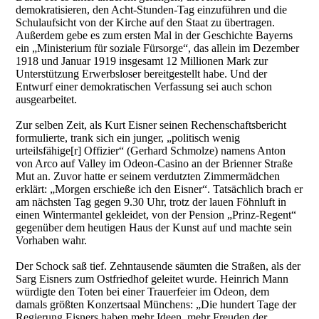
demokratisieren, den Acht-Stunden-Tag einzuführen und die
Schulaufsicht von der Kirche auf den Staat zu übertragen.
Außerdem gebe es zum ersten Mal in der Geschichte Bayerns
ein „Ministerium für soziale Fürsorge“, das allein im Dezember
1918 und Januar 1919 insgesamt 12 Millionen Mark zur
Unterstützung Erwerbsloser bereitgestellt habe. Und der
Entwurf einer demokratischen Verfassung sei auch schon
ausgearbeitet.
Zur selben Zeit, als Kurt Eisner seinen Rechenschaftsbericht
formulierte, trank sich ein junger, „politisch wenig
urteilsfähige[r] Offizier“ (Gerhard Schmolze) namens Anton
von Arco auf Valley im Odeon-Casino an der Brienner Straße
Mut an. Zuvor hatte er seinem verdutzten Zimmermädchen
erklärt: „Morgen erschieße ich den Eisner“. Tatsächlich brach er
am nächsten Tag gegen 9.30 Uhr, trotz der lauen Föhnluft in
einen Wintermantel gekleidet, von der Pension „Prinz-Regent“
gegenüber dem heutigen Haus der Kunst auf und machte sein
Vorhaben wahr.
Der Schock saß tief. Zehntausende säumten die Straßen, als der
Sarg Eisners zum Ostfriedhof geleitet wurde. Heinrich Mann
würdigte den Toten bei einer Trauerfeier im Odeon, dem
damals größten Konzertsaal Münchens: „Die hundert Tage der
Regierung Eisners haben mehr Ideen, mehr Freuden der