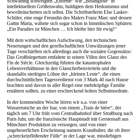
Schwabing schwelgten „Enorme“ wie „Belanglose“ in
intellektuellem Größenwahn, huldigten dem Hedonismus und
beweihräucherten sich selbst. Die Schriftstellerin Else Lasker-
Schüler, eine enge Freundin des Malers Franz Marc und dessen
Gattin Maria, wähnte sich sogar schon in himmlischen Sphären:
„Ein Paradies ist München … Ich bleibe hier für ewig!“
Mit dem wirtschaftlichen Aufschwung, den technischen
Neuerungen und den gesellschaftlichen Umwälzungen jener
Tage verschärften sich allerdings auch die sozialen Gegensätze:
Das Großbürgertum entfaltete in seinen Villen den Glanz des
Fin de Siècle. Gleichzeitig führten die katastrophalen
Lebensverhältnisse in den Glasscherbenvierteln und die
skandalös niedrigen Löhne der „kleinen Leute“, die einen
durchschnittlichen Tagesverdienst von 3 Mark 40 nach Hause
brachten und davon in aller Regel eine mehrköpfige Familie
ernähren sollten, zu einer erschreckend hohen Selbstmordrate.
In der kommenden Woche hören wir u.a. von einer
Wasserrutsche an der Isar, von einem „Train de bière“, der
täglich um 7 Uhr früh vom Centralbahnhof über Straßburg nach
Paris fuhr, um die französische Hauptstadt mit Gerstensaft aus
Münchner Produktion zu versorgen, und von einer
ungeheuerlichen Erscheinung namens Krauthuber, die ob ihrer
„schreckeinflößender Fülle“ in der Lage war, missliebigen