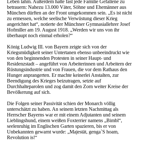
Leben lahm. Außerdem hatte fast jede Familie Gefallene zu
betrauern: Nahezu 13.000 Väter, Söhne und Ehemänner aus
München dürften an der Front umgekommen sein. „Es ist nicht
zu ermessen, welche seelische Verwüstung dieser Krieg
angerichtet hat“, notierte der Münchner Gymnasiallehrer Josef
Hofmiller am 19. August 1918. „Werden wir uns von ihr
überhaupt noch einmal erholen?“
König Ludwig III. von Bayern zeigte sich von der
Kriegsmüdigkeit seiner Untertanen ebenso unbeeindruckt wie
von den beginnenden Protesten in seiner Haupt- und
Residenzstadt – angeführt von Arbeiterinnen und Arbeitern der
Rüstungsindustrie und von Frauen, die vor dem Rathaus den
Hunger anprangerten. Er machte keinerlei Anstalten, zur
Beendigung des Krieges beizutragen, setzte auf
Durchhalteparolen und zog damit den Zorn weiter Kreise der
Bevölkerung auf sich.
Die Folgen seiner Passivität schien der Monarch völlig
unterschätzt zu haben. An seinem letzten Nachmittag als
Herrscher Bayerns war er mit einem Adjutanten und seinem
Lieblingshund, einem weißen Foxterrier namens „Bimbl“,
seelenruhig im Englischen Garten spazieren, bis er von
Unbekannten gewarnt wurde: „Majestät, genga`S hoam,
Revolution is!“