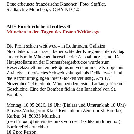
Erste erbeutete französische Kanonen, Foto: Stuffler,
Stadtarchiv München, CC BY-ND 4.0
Alles Fürchterliche ist entfesselt
München in den Tagen des Ersten Weltkriegs
Die Front schien weit weg – in Lothringen, Galizien,
Norditalien. Doch rasch beherrschte der Krieg auch den Alltag
an der Isar. In München herrschte der Ausnahmezustand. Das
Hauptzollamt an der Donnersbergerbrücke wurde zum
Reservelazarett und entließ grausam verstümmelte Krüppel ins
Zivilleben. Geröstetes Schweinsblut galt als Delikatesse. Und
die Kirchtürme gingen ihrer Glocken verlustig. Am 17.
November 1916 erlebte München den ersten Luftangriff seiner
Geschichte. Eine der Bomben fiel in den Innenhof von St.
Bonifaz.
Montag, 18.05.2026, 19 Uhr (Einlass und Umtrunk ab 18 Uhr)
Präsenz-Vortrag von Klaus Reichold im Zentrum St. Bonifaz,
Karlstr. 34, 80333 München
(den Eingang finden Sie links von der Basilika im Innenhof)
Barrierefrei erreichbar
18 € pro Person