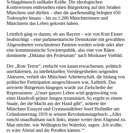
Schlagabtausch radikaler Kräfte. Die ideologischen
Kontroversen entfesselten einen Bürgerkrieg auf den Straßen
Münchens und dürften – über die quellenmäßig belegten 650
Todesopfer hinaus – bis zu 1.200 Münchnerinnen und
Münchnern das Leben gekostet haben.
Letztlich ging es darum, ob aus Bayern – wie von Kurt Eisner
beabsichtigt – eine parlamentarische Demokratie mit gewählten
Abgeordneten verschiedener Parteien werden würde oder aber
eine kommunistische Sowjetrepublik, also eine von Räten
dominierte „Diktatur des Proletariats“ nach Moskauer Vorbild.
Der „Rote Terror“, entfacht von kaum erwachsenen, politisch
unerfahrenen, zu intellektuellen Verstiegenheiten neigenden
Akteuren, verlieh der Münchner Arbeiterschaft, die bislang von
politischer Partizipation ausgeschlossen war, Auftrieb. Das
arrivierte Bürgertum hingegen wurde zur Zielscheibe der
Repressionen: „Unser ganzes Leben wird gegenwärtig von
einer Handvoll grüner Jungen tyrannisiert. So ergeht es einem
Staate, der die Macht aus der Hand gibt“, notierte der
Münchner Essayist und Gymnasiallehrer Josef Hofmiller am
Gründonnerstag 1919 in seinem Revolutionstagebuch: „Alles
rutscht unaufhaltsam nach links, immer weiter dem Abgrund zu.
Man möchte, wie Wellington bei Waterloo, sagen: ‚Ich wollte,
es wäre Abend und die Preußen kämen.‘“