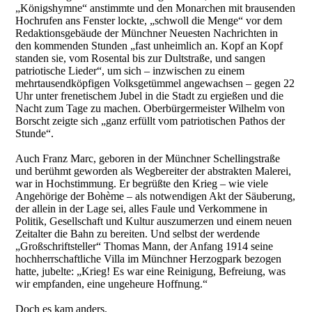
„Königshymne“ anstimmte und den Monarchen mit brausenden
Hochrufen ans Fenster lockte, „schwoll die Menge“ vor dem
Redaktionsgebäude der Münchner Neuesten Nachrichten in
den kommenden Stunden „fast unheimlich an. Kopf an Kopf
standen sie, vom Rosental bis zur Dultstraße, und sangen
patriotische Lieder“, um sich – inzwischen zu einem
mehrtausendköpfigen Volksgetümmel angewachsen – gegen 22
Uhr unter frenetischem Jubel in die Stadt zu ergießen und die
Nacht zum Tage zu machen. Oberbürgermeister Wilhelm von
Borscht zeigte sich „ganz erfüllt vom patriotischen Pathos der
Stunde“.
Auch Franz Marc, geboren in der Münchner Schellingstraße
und berühmt geworden als Wegbereiter der abstrakten Malerei,
war in Hochstimmung. Er begrüßte den Krieg – wie viele
Angehörige der Bohème – als notwendigen Akt der Säuberung,
der allein in der Lage sei, alles Faule und Verkommene in
Politik, Gesellschaft und Kultur auszumerzen und einem neuen
Zeitalter die Bahn zu bereiten. Und selbst der werdende
„Großschriftsteller“ Thomas Mann, der Anfang 1914 seine
hochherrschaftliche Villa im Münchner Herzogpark bezogen
hatte, jubelte: „Krieg! Es war eine Reinigung, Befreiung, was
wir empfanden, eine ungeheure Hoffnung.“
Doch es kam anders.