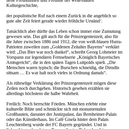
liebe Freundinnen und Freunde der weiß-blauen
Kulturgeschichte,
der populistische Ruf nach einem Zurück in die angeblich so
gute alte Zeit feiert gerade wieder fröhliche Urständ‘.
Tatsächlich aber dürfte das Leben schon immer eine Zumutung
gewesen sein. Das gilt auch für die Prinzregentenzeit, also für
die Jahre zwischen 1886 und 1912, die von weiß-blauen Hurra-
Patrioten zuweilen zum „Goldenen Zeitalter Bayerns“ verklärt
wird: „Das Bier war noch dunkel“, schreibt Georg Lohmeier im
Vorspann zur legendären Fernsehserie „Königlich Bayerisches
Amtsgericht“, die in den späten Tagen Luitpolds spielt. „Die
Menschen waren typisch; die Burschen schneidig, die Dirndln
sittsam … Es war halt noch vieles in Ordnung damals“.
Als rührselige Verklärung der Prinzregentenzeit mögen diese
Zeilen noch durchgehen. Historisch gesehen erzählen sie
allerdings höchstens die halbe Wahrheit.
Freilich: Noch herrschte Frieden. München erlebte eine
kulturelle Blüte und schmückte sich mit monumentalen
Großbauten, darunter der Justizpalast, das Bernheimer-Palais
oder das Künstlerhaus. Im Café Gisela hinter dem Palais
Leuchtenberg wurde der FC Bayern gegründet. Und in