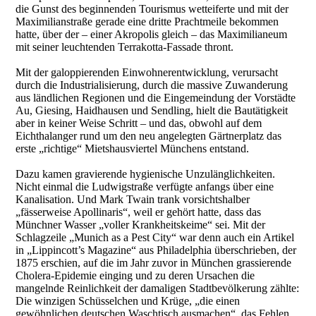
die Gunst des beginnenden Tourismus wetteiferte und mit der
Maximilianstraße gerade eine dritte Prachtmeile bekommen
hatte, über der – einer Akropolis gleich – das Maximilianeum
mit seiner leuchtenden Terrakotta-Fassade thront.
Mit der galoppierenden Einwohnerentwicklung, verursacht
durch die Industrialisierung, durch die massive Zuwanderung
aus ländlichen Regionen und die Eingemeindung der Vorstädte
Au, Giesing, Haidhausen und Sendling, hielt die Bautätigkeit
aber in keiner Weise Schritt – und das, obwohl auf dem
Eichthalanger rund um den neu angelegten Gärtnerplatz das
erste „richtige“ Mietshausviertel Münchens entstand.
Dazu kamen gravierende hygienische Unzulänglichkeiten.
Nicht einmal die Ludwigstraße verfügte anfangs über eine
Kanalisation. Und Mark Twain trank vorsichtshalber
„fässerweise Apollinaris“, weil er gehört hatte, dass das
Münchner Wasser „voller Krankheitskeime“ sei. Mit der
Schlagzeile „Munich as a Pest City“ war denn auch ein Artikel
in „Lippincott’s Magazine“ aus Philadelphia überschrieben, der
1875 erschien, auf die im Jahr zuvor in München grassierende
Cholera-Epidemie einging und zu deren Ursachen die
mangelnde Reinlichkeit der damaligen Stadtbevölkerung zählte:
Die winzigen Schüsselchen und Krüge, „die einen
gewöhnlichen deutschen Waschtisch ausmachen“, das Fehlen