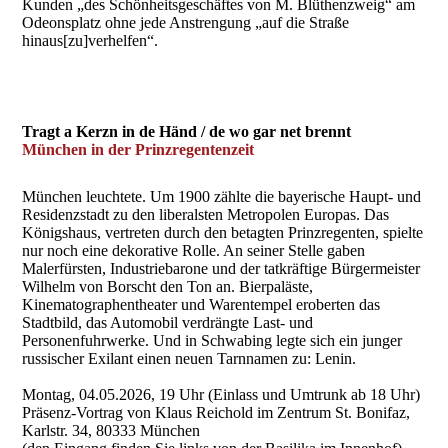
Kunden „des Schönheitsgeschäftes von M. Blüthenzweig“ am
Odeonsplatz ohne jede Anstrengung „auf die Straße
hinaus[zu]verhelfen“.
Tragt a Kerzn in de Händ / de wo gar net brennt
München in der Prinzregentenzeit
München leuchtete. Um 1900 zählte die bayerische Haupt- und
Residenzstadt zu den liberalsten Metropolen Europas. Das
Königshaus, vertreten durch den betagten Prinzregenten, spielte
nur noch eine dekorative Rolle. An seiner Stelle gaben
Malerfürsten, Industriebarone und der tatkräftige Bürgermeister
Wilhelm von Borscht den Ton an. Bierpaläste,
Kinematographentheater und Warentempel eroberten das
Stadtbild, das Automobil verdrängte Last- und
Personenfuhrwerke. Und in Schwabing legte sich ein junger
russischer Exilant einen neuen Tarnnamen zu: Lenin.
Montag, 04.05.2026, 19 Uhr (Einlass und Umtrunk ab 18 Uhr)
Präsenz-Vortrag von Klaus Reichold im Zentrum St. Bonifaz,
Karlstr. 34, 80333 München