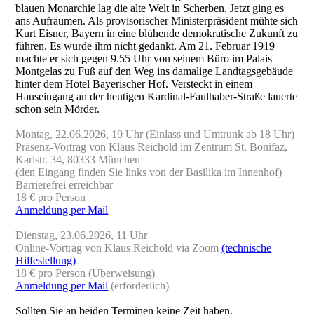
blauen Monarchie lag die alte Welt in Scherben. Jetzt ging es
ans Aufräumen. Als provisorischer Ministerpräsident mühte sich
Kurt Eisner, Bayern in eine blühende demokratische Zukunft zu
führen. Es wurde ihm nicht gedankt. Am 21. Februar 1919
machte er sich gegen 9.55 Uhr von seinem Büro im Palais
Montgelas zu Fuß auf den Weg ins damalige Landtagsgebäude
hinter dem Hotel Bayerischer Hof. Versteckt in einem
Hauseingang an der heutigen Kardinal-Faulhaber-Straße lauerte
schon sein Mörder.
Montag, 22.06.2026, 19 Uhr (Einlass und Umtrunk ab 18 Uhr)
Präsenz-Vortrag von Klaus Reichold im Zentrum St. Bonifaz,
Karlstr. 34, 80333 München
(den Eingang finden Sie links von der Basilika im Innenhof)
Barrierefrei erreichbar
18 € pro Person
Anmeldung per Mail
Dienstag, 23.06.2026, 11 Uhr
Online-Vortrag von Klaus Reichold via Zoom
(technische
Hilfestellung)
18 € pro Person (Überweisung)
Anmeldung per Mail
(erforderlich)
Sollten Sie an beiden Terminen keine Zeit haben,