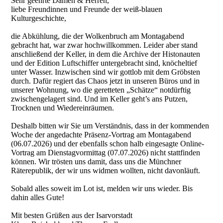
Sehr geehrte Damen & Herren,
liebe Freundinnen und Freunde der weiß-blauen
Kulturgeschichte,
die Abkühlung, die der Wolkenbruch am Montagabend
gebracht hat, war zwar hochwillkommen. Leider aber stand
anschließend der Keller, in dem die Archive der Histonauten
und der Edition Luftschiffer untergebracht sind, knöcheltief
unter Wasser. Inzwischen sind wir gottlob mit dem Gröbsten
durch. Dafür regiert das Chaos jetzt in unseren Büros und in
unserer Wohnung, wo die geretteten „Schätze“ notdürftig
zwischengelagert sind. Und im Keller geht’s ans Putzen,
Trocknen und Wiedereinräumen.
Deshalb bitten wir Sie um Verständnis, dass in der kommenden
Woche der angedachte Präsenz-Vortrag am Montagabend
(06.07.2026) und der ebenfalls schon halb eingesagte Online-
Vortrag am Dienstagvormittag (07.07.2026) nicht stattfinden
können. Wir trösten uns damit, dass uns die Münchner
Räterepublik, der wir uns widmen wollten, nicht davonläuft.
Sobald alles soweit im Lot ist, melden wir uns wieder. Bis
dahin alles Gute!
Mit besten Grüßen aus der Isarvorstadt