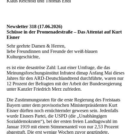
Klaus Reichold und Thomas Endl
Newsletter 318 (17.06.2026)
Schüsse in der Promenadestraße – Das Attentat auf Kurt
Eisner
Sehr geehrte Damen & Herren,
liebe Freundinnen und Freunde der weiß-blauen
Kulturgeschichte,
es ist eine desaströse Zahl: Laut einer Umfrage, die das
Meinungsforschungsinstitut Infratest dimap Anfang Mai dieses
Jahres für den ARD-Deutschlandtrend durchführte, waren nur
12 Prozent der Befragten mit der Arbeit der Bundesregierung
unter Kanzler Friedrich Merz zufrieden.
Die Zustimmungsraten für die erste Regierung des Freistaats
Bayern unter dem provisorischen Ministerpräsidenten Kurt
Eisner dürften noch ernüchternder gewesen sein. Jedenfalls
wurde Eisners Partei, die USPD (die „Unabhängigen
Sozialdemokraten“), bei der ersten freien Landtagswahl im
Januar 1919 mit einem Stimmenanteil von nur 2,53 Prozent
abgestraft. Die erst wenige Wochen zuvor gegründete,