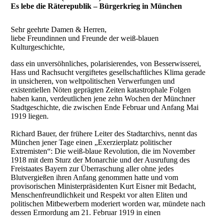
Es lebe die Räterepublik – Bürgerkrieg in München
Sehr geehrte Damen & Herren,
liebe Freundinnen und Freunde der weiß-blauen
Kulturgeschichte,
dass ein unversöhnliches, polarisierendes, von Besserwisserei,
Hass und Rachsucht vergiftetes gesellschaftliches Klima gerade
in unsicheren, von weltpolitischen Verwerfungen und
existentiellen Nöten geprägten Zeiten katastrophale Folgen
haben kann, verdeutlichen jene zehn Wochen der Münchner
Stadtgeschichte, die zwischen Ende Februar und Anfang Mai
1919 liegen.
Richard Bauer, der frühere Leiter des Stadtarchivs, nennt das
München jener Tage einen „Exerzierplatz politischer
Extremisten“: Die weiß-blaue Revolution, die im November
1918 mit dem Sturz der Monarchie und der Ausrufung des
Freistaates Bayern zur Überraschung aller ohne jedes
Blutvergießen ihren Anfang genommen hatte und vom
provisorischen Ministerpräsidenten Kurt Eisner mit Bedacht,
Menschenfreundlichkeit und Respekt vor alten Eliten und
politischen Mitbewerbern moderiert worden war, mündete nach
dessen Ermordung am 21. Februar 1919 in einen