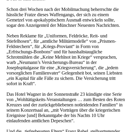
Schon drei Wochen nach der Mobilmachung beherrschte die
hässliche Fratze dieses Waffengangs, der sich zu einem
Gemetzel von apokalyptischem Ausmaß entwickeln sollte,
sogar den Anzeigenteil der Münchner Neuesten Nachrichten.
Neben Reklame für „Uniformen, Feldröcke, Reit- und
Stiefelhosen“, für „amtliche Militärmodelle“ von „Prismen-
Feldstechern“, für „Kriegs-Proviant“ in Form von
„Erfrischungs-Bonbons“ und für haushaltstaugliche
Schrotmühlen die „Keine Mehlnot im Kriege“ versprachen,
warb „Neumann’s Versicherungs-Bureau“ in der
Josephspitalgasse für eine „Kriegsversicherung“, die „jedem
vorsorglichen Familienvater“ Gelegenheit bot, seinen Liebsten
„ein Kapital für alle Fälle zu sichern. Die Versicherung tritt
sofort in Kraft“.
Das Hotel Wagner in der Sonnenstraße 23 kündigte eine Serie
von „Wohltätigskeits-Veranstaltungen … zum Besten des Roten
Kreuzes und der zurückgebliebenen notleidenden Familien“ in
seinem Konzertsaal an, „mit Vorträgen über die kriegerischen
Ereignisse [und] Bekanntgabe der bis Nachts 10 Uhr
einlaufenden amtlichen Depeschen“.
Und die „tiefgebeugten Eltern“ Franz Rebel, stellvertretender