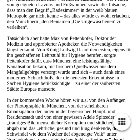
von geeigneten Lavoirs und Fußwannen sowie die Tatsache,
dass man den Begriff „Badezimmer“ in der weiß-blauen
Metropole gar nicht kenne – das alles würde es wohl erlauben,
den Münchnern „den Beinamen ‚Die Ungewaschenen‘ zu
verleihen“.
Tatsächlich aber hatte Max von Pettenkofer, Doktor der
Medizin und approbierter Apotheker, die Notwendigkeiten
längst erkannt. Von König Ludwig II. auf den ersten, eigens für
ihn geschaffenen Lehrstuhl für Hygiene berufen, sorgte
Pettenkofer dafür, dass München eine leistungsfähige
Kanalisation bekam, mit frischem Quellwasser aus dem
Mangfallgebirge versorgt wurde und sich – auch dank eines
modernen Schlachthofs, der die neuesten Erkenntnisse in
Sachen Hygiene berücksichtigte – zu einer der saubersten
Städte Europas mauserte.
In der kommenden Woche hören wir u.a. von den Anfängen
der Photographie in München, von der scheinbaren
Emanzipation der Juden in der bayerischen Haupt- und
Residenzstadt und von einer gewissen Adele Spitzeder, die ein
„trauriges Bild menschlicher Korruption und sittlicher Fäulniß“
abgab und das „ehrliche, gesund und klug denkende, dem
Schwindel wie dem Wucher tief abgeneigte Volk“ unter
Vorgaukelung „eines trügerischen Schlaraffenthums“ derart