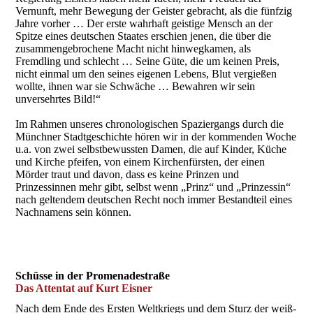
Vernunft, mehr Bewegung der Geister gebracht, als die fünfzig
Jahre vorher … Der erste wahrhaft geistige Mensch an der
Spitze eines deutschen Staates erschien jenen, die über die
zusammengebrochene Macht nicht hinwegkamen, als
Fremdling und schlecht … Seine Güte, die um keinen Preis,
nicht einmal um den seines eigenen Lebens, Blut vergießen
wollte, ihnen war sie Schwäche … Bewahren wir sein
unversehrtes Bild!“
Im Rahmen unseres chronologischen Spaziergangs durch die
Münchner Stadtgeschichte hören wir in der kommenden Woche
u.a. von zwei selbstbewussten Damen, die auf Kinder, Küche
und Kirche pfeifen, von einem Kirchenfürsten, der einen
Mörder traut und davon, dass es keine Prinzen und
Prinzessinnen mehr gibt, selbst wenn „Prinz“ und „Prinzessin“
nach geltendem deutschen Recht noch immer Bestandteil eines
Nachnamens sein können.
Schüsse in der Promenadestraße
Das Attentat auf Kurt Eisner
Nach dem Ende des Ersten Weltkriegs und dem Sturz der weiß-