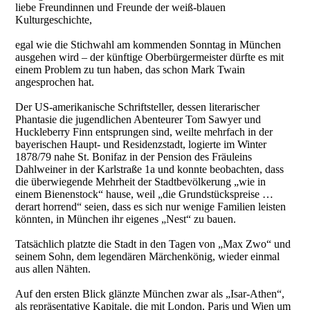
liebe Freundinnen und Freunde der weiß-blauen
Kulturgeschichte,
egal wie die Stichwahl am kommenden Sonntag in München
ausgehen wird – der künftige Oberbürgermeister dürfte es mit
einem Problem zu tun haben, das schon Mark Twain
angesprochen hat.
Der US-amerikanische Schriftsteller, dessen literarischer
Phantasie die jugendlichen Abenteurer Tom Sawyer und
Huckleberry Finn entsprungen sind, weilte mehrfach in der
bayerischen Haupt- und Residenzstadt, logierte im Winter
1878/79 nahe St. Bonifaz in der Pension des Fräuleins
Dahlweiner in der Karlstraße 1a und konnte beobachten, dass
die überwiegende Mehrheit der Stadtbevölkerung „wie in
einem Bienenstock“ hause, weil „die Grundstückspreise …
derart horrend“ seien, dass es sich nur wenige Familien leisten
könnten, in München ihr eigenes „Nest“ zu bauen.
Tatsächlich platzte die Stadt in den Tagen von „Max Zwo“ und
seinem Sohn, dem legendären Märchenkönig, wieder einmal
aus allen Nähten.
Auf den ersten Blick glänzte München zwar als „Isar-Athen“,
als repräsentative Kapitale, die mit London, Paris und Wien um