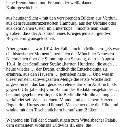
liebe Freundinnen und Freunde der weiß-blauen
Kulturgeschichte,
aus heutiger Sicht – mit den verstörenden Bildern aus Verdun,
aus dem feuersturmzerstörten Hamburg, aus der Ukraine oder
aus dem Nahen Osten im Hinterkopf – möchte man kaum
glauben, dass der Ausbruch eines Krieges jemals irgendwo
Begeisterung ausgelöst hat.
Aber genau das war 1914 der Fall – auch in München. „Es war
ein historischer Moment“, berichten die Münchner Neuesten
Nachrichten über die Stimmung am Samstag, dem 1. August
1914. In der Sendlinger Straße „harrten Hunderte, die auch …
heute wieder … der Drang, endlich die Entscheidung zu
erfahren, aus den Häusern … getrieben hatte … Und was in
dieser ernsten, schweigsamen Menge die letzte Woche sich
angesammelt, das kam geradezu elementar zum Ausbruch, als
gegen 6 Uhr [abends] vom Balkon des Redaktionsgebäudes …
bekannt gegeben wurde, daß in Berlin die Mobilmachung …
verkündet sei. Wie aus einem Munde und aus einem Herzen
flogen drei Hurras zum Himmel. Man schwenkte die Hüte und
winkte mit den Taschentüchern herauf zum Balkon“.
Während ein Teil der Schaulustigen zum Wittelsbacher Palais,
dem damaligen Wohnsitz Ludwigs III. eilte, die