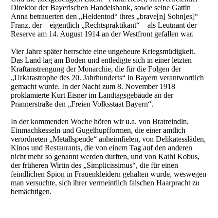
Direktor der Bayerischen Handelsbank, sowie seine Gattin
Anna betrauerten den „Heldentod“ ihres „brave[n] Sohn[es]“
Franz, der – eigentlich „Rechtspraktikant“ – als Leutnant der
Reserve am 14. August 1914 an der Westfront gefallen war.
Vier Jahre später herrschte eine ungeheure Kriegsmüdigkeit.
Das Land lag am Boden und entledigte sich in einer letzten
Kraftanstrengung der Monarchie, die für die Folgen der
„Urkatastrophe des 20. Jahrhunderts“ in Bayern verantwortlich
gemacht wurde. In der Nacht zum 8. November 1918
proklamierte Kurt Eisner im Landtagsgebäude an der
Prannerstraße den „Freien Volksstaat Bayern“.
In der kommenden Woche hören wir u.a. von Bratreindln,
Einmachkesseln und Gugelhupfformen, die einer amtlich
verordneten „Metallspende“ anheimfielen, von Delikatessläden,
Kinos und Restaurants, die von einem Tag auf den anderen
nicht mehr so genannt werden durften, und von Kathi Kobus,
der früheren Wirtin des „Simplicissimus“, die für einen
feindlichen Spion in Frauenkleidern gehalten wurde, weswegen
man versuchte, sich ihrer vermeintlich falschen Haarpracht zu
bemächtigen.