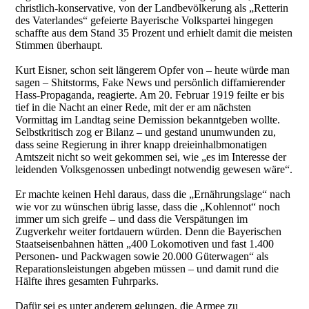
christlich-konservative, von der Landbevölkerung als „Retterin
des Vaterlandes“ gefeierte Bayerische Volkspartei hingegen
schaffte aus dem Stand 35 Prozent und erhielt damit die meisten
Stimmen überhaupt.
Kurt Eisner, schon seit längerem Opfer von – heute würde man
sagen – Shitstorms, Fake News und persönlich diffamierender
Hass-Propaganda, reagierte. Am 20. Februar 1919 feilte er bis
tief in die Nacht an einer Rede, mit der er am nächsten
Vormittag im Landtag seine Demission bekanntgeben wollte.
Selbstkritisch zog er Bilanz – und gestand unumwunden zu,
dass seine Regierung in ihrer knapp dreieinhalbmonatigen
Amtszeit nicht so weit gekommen sei, wie „es im Interesse der
leidenden Volksgenossen unbedingt notwendig gewesen wäre“.
Er machte keinen Hehl daraus, dass die „Ernährungslage“ nach
wie vor zu wünschen übrig lasse, dass die „Kohlennot“ noch
immer um sich greife – und dass die Verspätungen im
Zugverkehr weiter fortdauern würden. Denn die Bayerischen
Staatseisenbahnen hätten „400 Lokomotiven und fast 1.400
Personen- und Packwagen sowie 20.000 Güterwagen“ als
Reparationsleistungen abgeben müssen – und damit rund die
Hälfte ihres gesamten Fuhrparks.
Dafür sei es unter anderem gelungen, die Armee zu