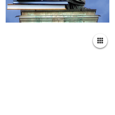
Kontakt
Kohlstraße 7, Gartenhaus
80469 München
histonauten[at]histonauten.de
Tel.: +49 / 89 / 620 01 630
Impressum
Datenschutz
Allgemeine Geschäftsbedingungen
Zusätzliche Bildnachweise