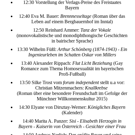
12:30 Vorstellung der Verlags-Preise des Freistaates
Bayern
12:40 Eva M. Bauer:
Brennnesseltage
(Roman über das
Leben auf einem Bergbauernhof im Inntal)
12:50 Reinhard Ammer:
Tanz der Vokale
(monovokalistische und monodiphthongische Geschichten
in bairischer Sprache)
13:30 Wilhelm Füßl:
Arthur Schönberg (1874-1943) - Ein
Ingenieurleben im Schatten Oskar von Millers
13:40 Alexander Rippach:
Flut Licht Beziehung
(Gay
Romance zum Thema Homosexualität im bayerischen
Profi-Fußball)
13:50 Silke Trost vom
forum independent
stellt u.a vor:
Christian Mitzenmachers:
Knallkrebse
(Roman über eine besondere Freundschaft im Gefolge der
Münchner Willkommenskultur 2015)
14:30 Elyane von Dirsztay-Werner:
Königliches Bayern
(Kalender)
14:40 Marita A. Panzer:
Sisi - Elisabeth Herzogin in
Bayern - Kaiserin von Österreich - Gesichter einer Frau
14:50 Andreas Nerlich:
Der größte Bayer und seine