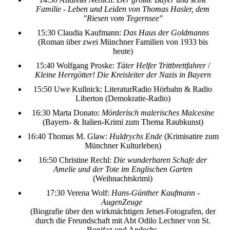
Familie - Leben und Leiden von Thomas Hasler, dem
"Riesen vom Tegernsee"
15:30 Claudia Kaufmann:
Das Haus der Goldmanns
(Roman über zwei Münchner Familien von 1933 bis
heute)
15:40 Wolfgang Proske:
Täter Helfer Trittbrettfahrer
/
Kleine Herrgötter! Die Kreisleiter der Nazis in Bayern
15:50 Uwe Kullnick: LiteraturRadio Hörbahn & Radio
Liberton (Demokratie-Radio)
16:30 Marta Donato:
Mörderisch malerisches Malcesine
(Bayern- & Italien-Krimi zum Thema Raubkunst)
16:40 Thomas M. Glaw:
Huldrychs Ende
(Krimisatire zum
Münchner Kulturleben)
16:50 Christine Rechl:
Die wunderbaren Schafe der
Amelie und der Tote im Englischen Garten
(Weihnachtskrimi)
17:30 Verena Wolf:
Hans-Günther Kaufmann -
AugenZeuge
(Biografie über den wirkmächtigen Jetset-Fotografen, der
durch die Freundschaft mit Abt Odilo Lechner von St.
Bonifaz und Andechs