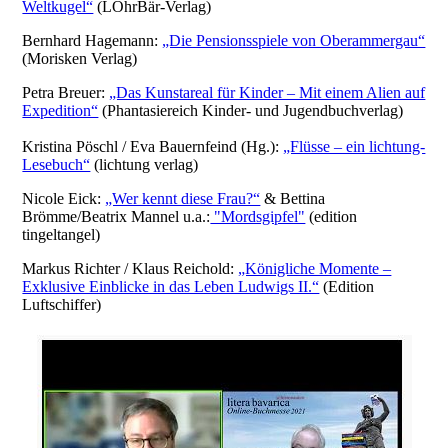
Weltkugel“
(LOhrBär-Verlag)
Bernhard Hagemann:
„Die Pensionsspiele von Oberammergau“
(Morisken Verlag)
Petra Breuer:
„Das Kunstareal für Kinder – Mit einem Alien auf
Expedition“
(Phantasiereich Kinder- und Jugendbuchverlag)
Kristina Pöschl / Eva Bauernfeind (Hg.):
„Flüsse – ein lichtung-
Lesebuch“
(lichtung verlag)
Nicole Eick:
„Wer kennt diese Frau?“
& Bettina
Brömme/Beatrix Mannel u.a.:
"Mordsgipfel"
(edition
tingeltangel)
Markus Richter / Klaus Reichold:
„Königliche Momente –
Exklusive Einblicke in das Leben Ludwigs II.“
(Edition
Luftschiffer)