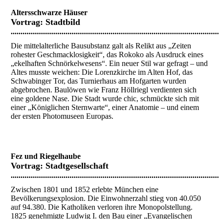
Altersschwarze Häuser
Vortrag:
Stadtbild
..........................................................................................................
Die mittelalterliche Bausubstanz galt als Relikt aus „Zeiten
rohester Geschmacklosigkeit“, das Rokoko als Ausdruck eines
„ekelhaften Schnörkelwesens“. Ein neuer Stil war gefragt – und
Altes musste weichen: Die Lorenzkirche im Alten Hof, das
Schwabinger Tor, das Turnierhaus am Hofgarten wurden
abgebrochen. Baulöwen wie Franz Höllriegl verdienten sich
eine goldene Nase. Die Stadt wurde chic, schmückte sich mit
einer „Königlichen Sternwarte“, einer Anatomie – und einem
der ersten Photomuseen Europas.
Fez und Riegelhaube
Vortrag:
Stadtgesellschaft
..........................................................................................................
Zwischen 1801 und 1852 erlebte München eine
Bevölkerungsexplosion. Die Einwohnerzahl stieg von 40.050
auf 94.380. Die Katholiken verloren ihre Monopolstellung.
1825 genehmigte Ludwig I. den Bau einer „Evangelischen