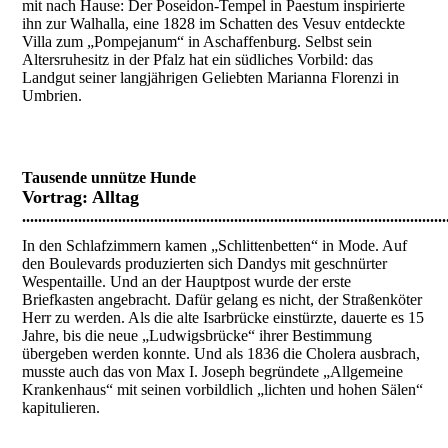
mit nach Hause: Der Poseidon-Tempel in Paestum inspirierte
ihn zur Walhalla, eine 1828 im Schatten des Vesuv entdeckte
Villa zum „Pompejanum“ in Aschaffenburg. Selbst sein
Altersruhesitz in der Pfalz hat ein südliches Vorbild: das
Landgut seiner langjährigen Geliebten Marianna Florenzi in
Umbrien.
Tausende unnütze Hunde
Vortrag:
Alltag
..........................................................................................................
In den Schlafzimmern kamen „Schlittenbetten“ in Mode. Auf
den Boulevards produzierten sich Dandys mit geschnürter
Wespentaille. Und an der Hauptpost wurde der erste
Briefkasten angebracht. Dafür gelang es nicht, der Straßenköter
Herr zu werden. Als die alte Isarbrücke einstürzte, dauerte es 15
Jahre, bis die neue „Ludwigsbrücke“ ihrer Bestimmung
übergeben werden konnte. Und als 1836 die Cholera ausbrach,
musste auch das von Max I. Joseph begründete „Allgemeine
Krankenhaus“ mit seinen vorbildlich „lichten und hohen Sälen“
kapitulieren.