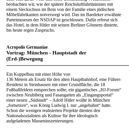
beobachten wir, wie der spätere Reichsluftfahrtminister mit
einem Steckschuss im Bein von der Familie eines jüdischen
Möbelfabrikanten notversorgt wird. Das im Baedeker erwähnte
Parteimuseum der NSDAP ist geschlossen. Dafür erfreut sich
das Hotel, in dem Hitler mit seinen Berliner Gönnern dinierte,
bis heute regen Zuspruchs.
Acropolis Germaniae
Vortrag
: München - Hauptstadt der
(Erd-)Bewegung
..........................................................................................................
Ein Kuppelbau mit einer Höhe von
136 Metern als Ersatz für den alten Hauptbahnhof, eine Führer-
Residenz in Steinhausen mit einer Grundfläche, die 18
Fußballfeldern entsprechen sollte, ein gigantisches „HJ-Forum“
zwischen Neubiberg und Fasangarten als „Eingangsportal“
einer neuen „Südstadt“ – Adolf Hitler wollte in München
„fortsetzen“, was König Ludwig I. nur „angebahnt“ hatte.
Schon die wenigen realisierten Projekte dienten den
Nationalsozialisten als Kulisse für ihre ideologisch
aufgeladenen Masseninszenierungen.