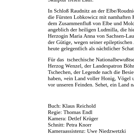
In Schloß Raudnitz an der Elbe/Roudn
die Fürsten Lobkowicz mit namhaften K
dem Zusammenfluß von Elbe und Moldau
angeblich der heiligen Ludmilla, die hi
Herzogin Maria Anna von Sachsen-Laue
der Gütige, wegen seiner epileptischen
heute gelegentlich als nächtlicher Scha
Für das tschechische Nationalbewußtsei
Herzog Wenzel, der Landespatron Böhm
Tschechen, der Legende nach die Besie
haben, »ein Land voller Honig, Vögel u
vor unseren Feinden. Sehet, ein Land
Buch: Klaus Reichold
Regie:
Thomas Endl
Kamera: Detlef Krüger
Schnitt: Petra Knorr
Kameraassistenz: Uwe Niedzwetzki