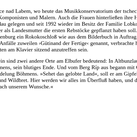
ice nad Labem, wo heute das Musikkonservatorium der tschec
omponisten und Malern. Auch die Frauen hinterließen ihre H
 gelegen und seit 1992 wieder im Besitz der Familie Lobko
er als Landesmutter die ersten Rebstöcke gepflanzt haben sol
nburg ein Rokokoschloß wie aus dem Bilderbuch in Auftrag. 
 Anfälle zuweilen ›Gütinand der Fertige‹ genannt, verbrachte
tten am Klavier sitzend anzutreffen sein.
n sind zwei andere Orte am Elbufer bedeutend: In Altbunzlau
ens, sein blutiges Ende. Und vom Berg Ríp aus begann mit 
delung Böhmens. »Sehet das gelobte Land«, soll er am Gipfe
nd Wildbret. Hier werden wir alles im Überfluß haben, und d
 nach unserem Wunsche.«