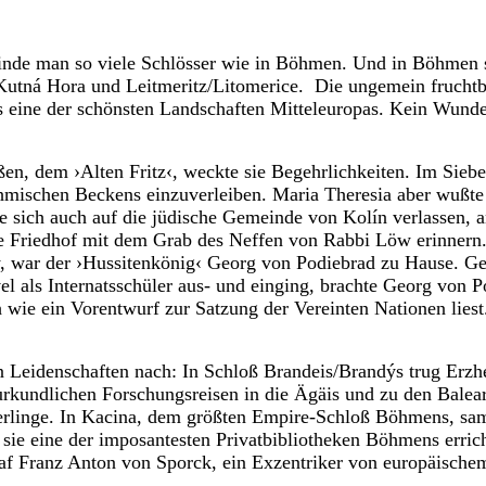
 finde man so viele Schlösser wie in Böhmen. Und in Böhmen 
Kutná Hora und Leitmeritz/Litomerice. Die ungemein fruchtb
s eine der schönsten Landschaften Mitteleuropas. Kein Wunder
ßen, dem ›Alten Fritz‹, weckte sie Begehrlichkeiten. Im Sieb
hmischen Beckens einzuverleiben. Maria Theresia aber wußte
e sich auch auf die jüdische Gemeinde von Kolín verlassen, an
e Friedhof mit dem Grab des Neffen von Rabbi Löw erinnern.
y, war der ›Hussitenkönig‹ Georg von Podiebrad zu Hause. 
el als Internatsschüler aus- und einging, brachte Georg von P
 wie ein Vorentwurf zur Satzung der Vereinten Nationen liest.
n Leidenschaften nach: In Schloß Brandeis/Brandýs trug Erzh
rkundlichen Forschungsreisen in die Ägäis und zu den Balear
terlinge. In Kacina, dem größten Empire-Schloß Böhmens, s
 sie eine der imposantesten Privatbibliotheken Böhmens errich
raf Franz Anton von Sporck, ein Exzentriker von europäische