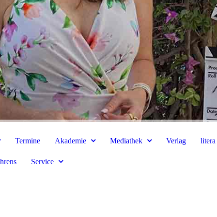
Termine
Akademie
Mediathek
Verlag
liter
hrens
Service