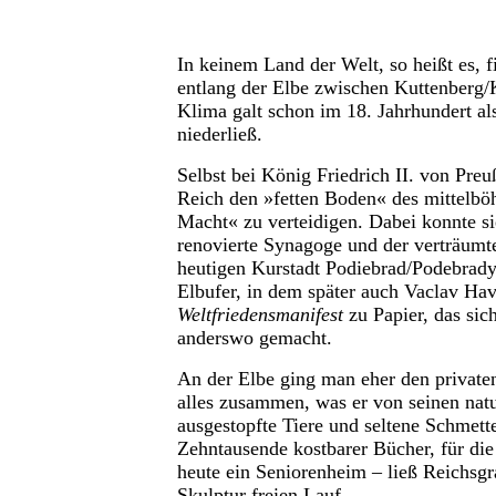
In keinem Land der Welt, so heißt es,
entlang der Elbe zwischen Kuttenberg/
Klima galt schon im 18. Jahrhundert al
niederließ.
Selbst bei König Friedrich II. von Preu
Reich den »fetten Boden« des mittelbö
Macht« zu verteidigen. Dabei konnte si
renovierte Synagoge und der verträumt
heutigen Kurstadt Podiebrad/Podebrad
Elbufer, in dem später auch Vaclav Hav
Weltfriedensmanifest
zu Papier, das sich
anderswo gemacht.
An der Elbe ging man eher den private
alles zusammen, was er von seinen natu
ausgestopfte Tiere und seltene Schmet
Zehntausende kostbarer Bücher, für die
heute ein Seniorenheim – ließ Reichsg
Skulptur freien Lauf.